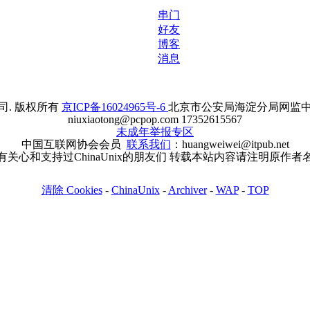
串门
好友
博客
消息
. 版权所有
京ICP备16024965号-6
北京市公安局海淀分局网监中心备案
niuxiaotong@pcpop.com 17352615567
未成年举报专区
中国互联网协会会员
联系我们
：huangweiwei@itpub.net
有关心和支持过ChinaUnix的朋友们 转载本站内容请注明原作者
清除 Cookies
-
ChinaUnix
-
Archiver
-
WAP
-
TOP