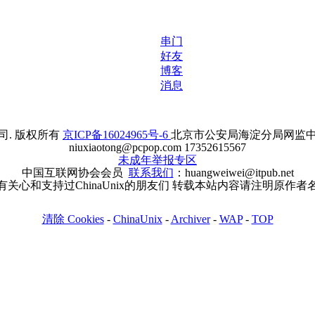
串门
好友
博客
消息
. 版权所有
京ICP备16024965号-6
北京市公安局海淀分局网监中心备案
niuxiaotong@pcpop.com 17352615567
未成年举报专区
中国互联网协会会员
联系我们
：huangweiwei@itpub.net
有关心和支持过ChinaUnix的朋友们 转载本站内容请注明原作者
清除 Cookies
-
ChinaUnix
-
Archiver
-
WAP
-
TOP