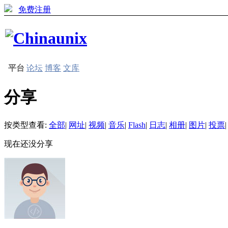
免费注册
平台
论坛
博客
文库
分享
按类型查看:
全部
|
网址
|
视频
|
音乐
|
Flash
|
日志
|
相册
|
图片
|
投票
|
现在还没分享