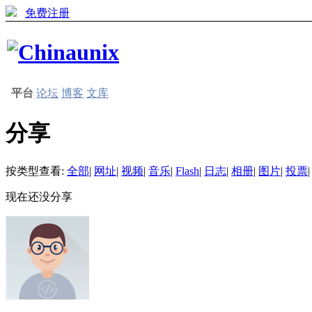
免费注册
平台
论坛
博客
文库
分享
按类型查看:
全部
|
网址
|
视频
|
音乐
|
Flash
|
日志
|
相册
|
图片
|
投票
|
现在还没分享