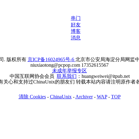
串门
好友
博客
消息
. 版权所有
京ICP备16024965号-6
北京市公安局海淀分局网监中心备案
niuxiaotong@pcpop.com 17352615567
未成年举报专区
中国互联网协会会员
联系我们
：huangweiwei@itpub.net
有关心和支持过ChinaUnix的朋友们 转载本站内容请注明原作者
清除 Cookies
-
ChinaUnix
-
Archiver
-
WAP
-
TOP