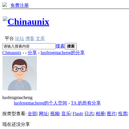
免费注册
平台
论坛
博客
文库
搜索
搜索
Chinaunix
›
›
分享
›
luofengmacheng的分享
luofengmacheng
luofengmacheng的个人空间
›
TA 的所有分享
按类型查看:
全部
|
网址
|
视频
|
音乐
|
Flash
|
日志
|
相册
|
图片
|
投票
|
现在还没分享