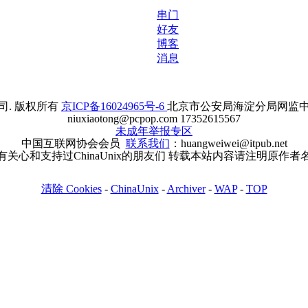
串门
好友
博客
消息
. 版权所有
京ICP备16024965号-6
北京市公安局海淀分局网监中心备案
niuxiaotong@pcpop.com 17352615567
未成年举报专区
中国互联网协会会员
联系我们
：huangweiwei@itpub.net
有关心和支持过ChinaUnix的朋友们 转载本站内容请注明原作者
清除 Cookies
-
ChinaUnix
-
Archiver
-
WAP
-
TOP