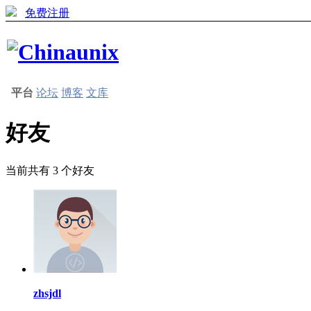
免费注册
平台
论坛
博客
文库
好友
当前共有
3
个好友
zhsjdl