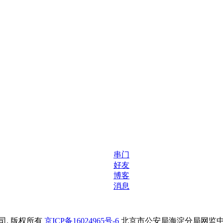
串门
好友
博客
消息
. 版权所有
京ICP备16024965号-6
北京市公安局海淀分局网监中心备案