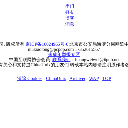
串门
好友
博客
消息
. 版权所有
京ICP备16024965号-6
北京市公安局海淀分局网监中心备案
niuxiaotong@pcpop.com 17352615567
未成年举报专区
中国互联网协会会员
联系我们
：huangweiwei@itpub.net
有关心和支持过ChinaUnix的朋友们 转载本站内容请注明原作者
清除 Cookies
-
ChinaUnix
-
Archiver
-
WAP
-
TOP