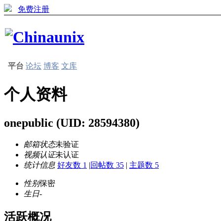
免费注册
平台
论坛
博客
文库
个人资料
onepublic
(UID: 28594380)
邮箱状态
未验证
视频认证
未认证
统计信息
好友数 1
|
回帖数 35
|
主题数 5
性别
保密
生日
-
活跃概况