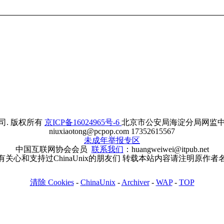
. 版权所有
京ICP备16024965号-6
北京市公安局海淀分局网监中心备案
niuxiaotong@pcpop.com 17352615567
未成年举报专区
中国互联网协会会员
联系我们
：huangweiwei@itpub.net
有关心和支持过ChinaUnix的朋友们 转载本站内容请注明原作者
清除 Cookies
-
ChinaUnix
-
Archiver
-
WAP
-
TOP