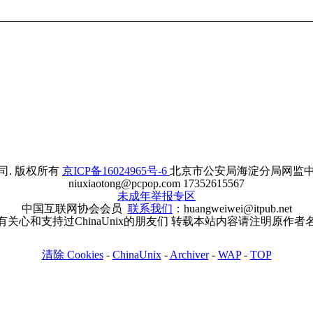
. 版权所有
京ICP备16024965号-6
北京市公安局海淀分局网监中心备案
niuxiaotong@pcpop.com 17352615567
未成年举报专区
中国互联网协会会员
联系我们
：huangweiwei@itpub.net
有关心和支持过ChinaUnix的朋友们 转载本站内容请注明原作者
清除 Cookies
-
ChinaUnix
-
Archiver
-
WAP
-
TOP