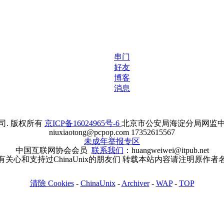
串门
好友
博客
消息
. 版权所有
京ICP备16024965号-6
北京市公安局海淀分局网监中心备案
niuxiaotong@pcpop.com 17352615567
未成年举报专区
中国互联网协会会员
联系我们
：huangweiwei@itpub.net
有关心和支持过ChinaUnix的朋友们 转载本站内容请注明原作者
清除 Cookies
-
ChinaUnix
-
Archiver
-
WAP
-
TOP