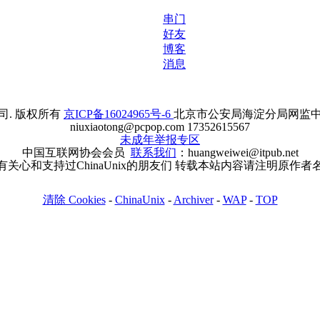
串门
好友
博客
消息
. 版权所有
京ICP备16024965号-6
北京市公安局海淀分局网监中心备案
niuxiaotong@pcpop.com 17352615567
未成年举报专区
中国互联网协会会员
联系我们
：huangweiwei@itpub.net
有关心和支持过ChinaUnix的朋友们 转载本站内容请注明原作者
清除 Cookies
-
ChinaUnix
-
Archiver
-
WAP
-
TOP