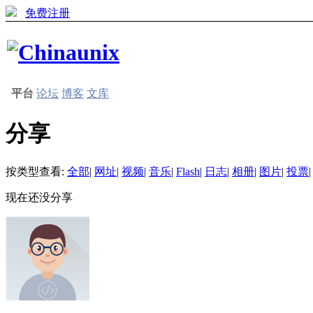
免费注册
平台
论坛
博客
文库
分享
按类型查看:
全部
|
网址
|
视频
|
音乐
|
Flash
|
日志
|
相册
|
图片
|
投票
|
现在还没分享