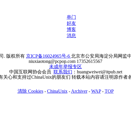
串门
好友
博客
消息
. 版权所有
京ICP备16024965号-6
北京市公安局海淀分局网监中心备案
niuxiaotong@pcpop.com 17352615567
未成年举报专区
中国互联网协会会员
联系我们
：huangweiwei@itpub.net
有关心和支持过ChinaUnix的朋友们 转载本站内容请注明原作者
清除 Cookies
-
ChinaUnix
-
Archiver
-
WAP
-
TOP