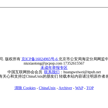
. 版权所有
京ICP备16024965号-6
北京市公安局海淀分局网监中心备案
niuxiaotong@pcpop.com 17352615567
未成年举报专区
中国互联网协会会员
联系我们
：huangweiwei@itpub.net
有关心和支持过ChinaUnix的朋友们 转载本站内容请注明原作者
清除 Cookies
-
ChinaUnix
-
Archiver
-
WAP
-
TOP