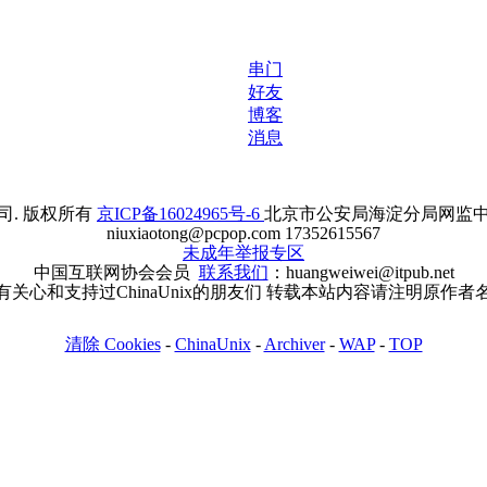
串门
好友
博客
消息
. 版权所有
京ICP备16024965号-6
北京市公安局海淀分局网监中心备案
niuxiaotong@pcpop.com 17352615567
未成年举报专区
中国互联网协会会员
联系我们
：huangweiwei@itpub.net
有关心和支持过ChinaUnix的朋友们 转载本站内容请注明原作者
清除 Cookies
-
ChinaUnix
-
Archiver
-
WAP
-
TOP