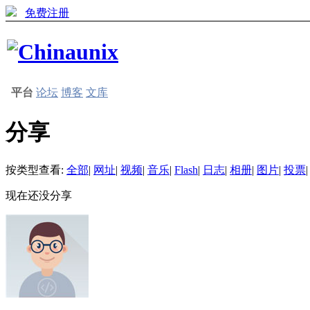
免费注册
平台
论坛
博客
文库
分享
按类型查看:
全部
|
网址
|
视频
|
音乐
|
Flash
|
日志
|
相册
|
图片
|
投票
|
现在还没分享