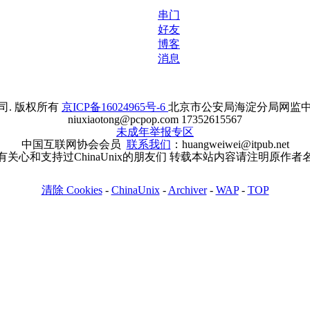
串门
好友
博客
消息
. 版权所有
京ICP备16024965号-6
北京市公安局海淀分局网监中心备案
niuxiaotong@pcpop.com 17352615567
未成年举报专区
中国互联网协会会员
联系我们
：huangweiwei@itpub.net
有关心和支持过ChinaUnix的朋友们 转载本站内容请注明原作者
清除 Cookies
-
ChinaUnix
-
Archiver
-
WAP
-
TOP