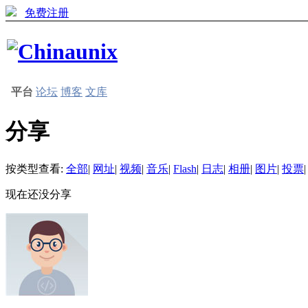
免费注册
平台
论坛
博客
文库
分享
按类型查看:
全部
|
网址
|
视频
|
音乐
|
Flash
|
日志
|
相册
|
图片
|
投票
|
现在还没分享