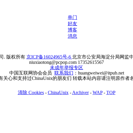
串门
好友
博客
消息
. 版权所有
京ICP备16024965号-6
北京市公安局海淀分局网监中心备案
niuxiaotong@pcpop.com 17352615567
未成年举报专区
中国互联网协会会员
联系我们
：huangweiwei@itpub.net
有关心和支持过ChinaUnix的朋友们 转载本站内容请注明原作者
清除 Cookies
-
ChinaUnix
-
Archiver
-
WAP
-
TOP