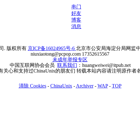
串门
好友
博客
消息
. 版权所有
京ICP备16024965号-6
北京市公安局海淀分局网监中心备案
niuxiaotong@pcpop.com 17352615567
未成年举报专区
中国互联网协会会员
联系我们
：huangweiwei@itpub.net
有关心和支持过ChinaUnix的朋友们 转载本站内容请注明原作者
清除 Cookies
-
ChinaUnix
-
Archiver
-
WAP
-
TOP