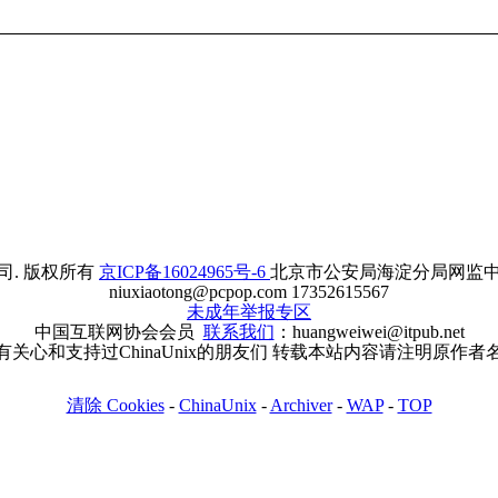
. 版权所有
京ICP备16024965号-6
北京市公安局海淀分局网监中心备案
niuxiaotong@pcpop.com 17352615567
未成年举报专区
中国互联网协会会员
联系我们
：huangweiwei@itpub.net
有关心和支持过ChinaUnix的朋友们 转载本站内容请注明原作者
清除 Cookies
-
ChinaUnix
-
Archiver
-
WAP
-
TOP