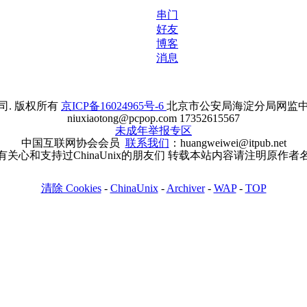
串门
好友
博客
消息
. 版权所有
京ICP备16024965号-6
北京市公安局海淀分局网监中心备案
niuxiaotong@pcpop.com 17352615567
未成年举报专区
中国互联网协会会员
联系我们
：huangweiwei@itpub.net
有关心和支持过ChinaUnix的朋友们 转载本站内容请注明原作者
清除 Cookies
-
ChinaUnix
-
Archiver
-
WAP
-
TOP