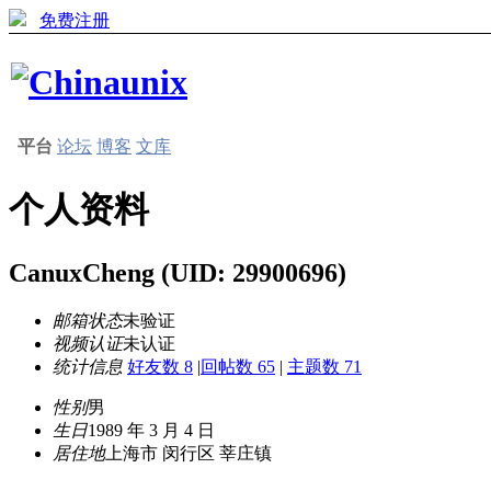
免费注册
平台
论坛
博客
文库
个人资料
CanuxCheng
(UID: 29900696)
邮箱状态
未验证
视频认证
未认证
统计信息
好友数 8
|
回帖数 65
|
主题数 71
性别
男
生日
1989 年 3 月 4 日
居住地
上海市 闵行区 莘庄镇