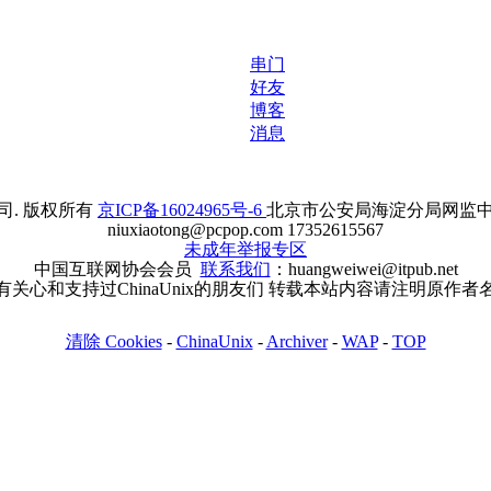
串门
好友
博客
消息
. 版权所有
京ICP备16024965号-6
北京市公安局海淀分局网监中心备案
niuxiaotong@pcpop.com 17352615567
未成年举报专区
中国互联网协会会员
联系我们
：huangweiwei@itpub.net
有关心和支持过ChinaUnix的朋友们 转载本站内容请注明原作者
清除 Cookies
-
ChinaUnix
-
Archiver
-
WAP
-
TOP