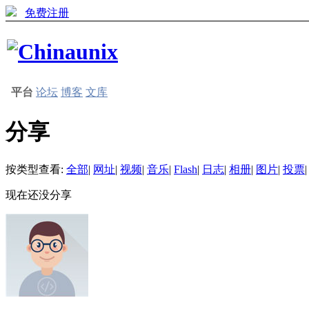
免费注册
平台
论坛
博客
文库
分享
按类型查看:
全部
|
网址
|
视频
|
音乐
|
Flash
|
日志
|
相册
|
图片
|
投票
|
现在还没分享