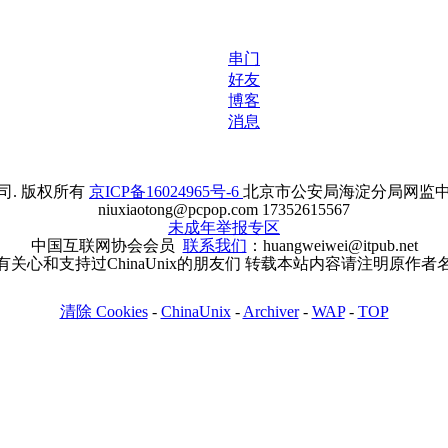
串门
好友
博客
消息
. 版权所有
京ICP备16024965号-6
北京市公安局海淀分局网监中心备案
niuxiaotong@pcpop.com 17352615567
未成年举报专区
中国互联网协会会员
联系我们
：huangweiwei@itpub.net
有关心和支持过ChinaUnix的朋友们 转载本站内容请注明原作者
清除 Cookies
-
ChinaUnix
-
Archiver
-
WAP
-
TOP