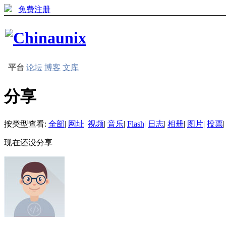
免费注册
平台
论坛
博客
文库
分享
按类型查看:
全部
|
网址
|
视频
|
音乐
|
Flash
|
日志
|
相册
|
图片
|
投票
|
现在还没分享