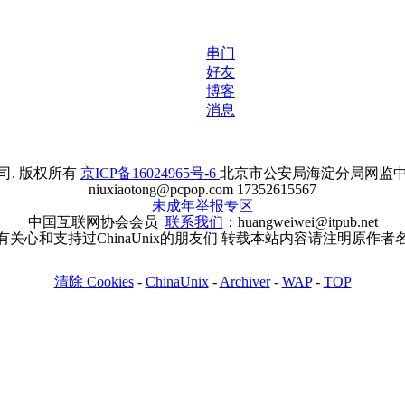
串门
好友
博客
消息
. 版权所有
京ICP备16024965号-6
北京市公安局海淀分局网监中心备案
niuxiaotong@pcpop.com 17352615567
未成年举报专区
中国互联网协会会员
联系我们
：huangweiwei@itpub.net
有关心和支持过ChinaUnix的朋友们 转载本站内容请注明原作者
清除 Cookies
-
ChinaUnix
-
Archiver
-
WAP
-
TOP