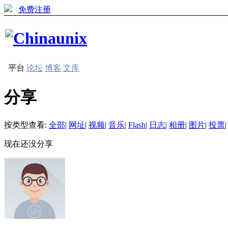
免费注册
平台
论坛
博客
文库
分享
按类型查看:
全部
|
网址
|
视频
|
音乐
|
Flash
|
日志
|
相册
|
图片
|
投票
|
现在还没分享