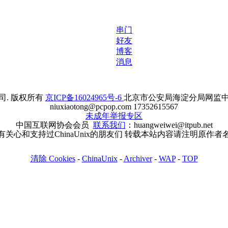
串门
好友
博客
消息
. 版权所有
京ICP备16024965号-6
北京市公安局海淀分局网监中心备案
niuxiaotong@pcpop.com 17352615567
未成年举报专区
中国互联网协会会员
联系我们
：huangweiwei@itpub.net
有关心和支持过ChinaUnix的朋友们 转载本站内容请注明原作者
清除 Cookies
-
ChinaUnix
-
Archiver
-
WAP
-
TOP