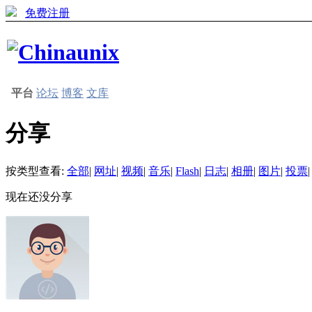
免费注册
平台
论坛
博客
文库
分享
按类型查看:
全部
|
网址
|
视频
|
音乐
|
Flash
|
日志
|
相册
|
图片
|
投票
|
现在还没分享