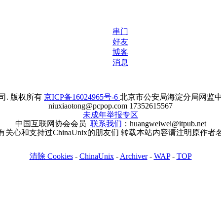
串门
好友
博客
消息
. 版权所有
京ICP备16024965号-6
北京市公安局海淀分局网监中心备案
niuxiaotong@pcpop.com 17352615567
未成年举报专区
中国互联网协会会员
联系我们
：huangweiwei@itpub.net
有关心和支持过ChinaUnix的朋友们 转载本站内容请注明原作者
清除 Cookies
-
ChinaUnix
-
Archiver
-
WAP
-
TOP