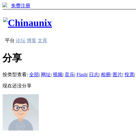
免费注册
平台
论坛
博客
文库
分享
按类型查看:
全部
|
网址
|
视频
|
音乐
|
Flash
|
日志
|
相册
|
图片
|
投票
|
现在还没分享