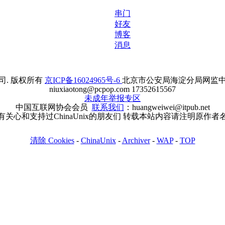
串门
好友
博客
消息
. 版权所有
京ICP备16024965号-6
北京市公安局海淀分局网监中心备案
niuxiaotong@pcpop.com 17352615567
未成年举报专区
中国互联网协会会员
联系我们
：huangweiwei@itpub.net
有关心和支持过ChinaUnix的朋友们 转载本站内容请注明原作者
清除 Cookies
-
ChinaUnix
-
Archiver
-
WAP
-
TOP