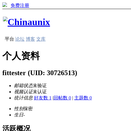
免费注册
平台
论坛
博客
文库
个人资料
fittester
(UID: 30726513)
邮箱状态
未验证
视频认证
未认证
统计信息
好友数 1
|
回帖数 0
|
主题数 0
性别
保密
生日
-
活跃概况