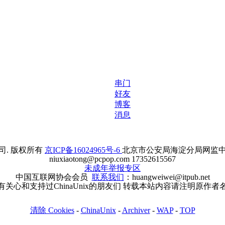
串门
好友
博客
消息
. 版权所有
京ICP备16024965号-6
北京市公安局海淀分局网监中心备案
niuxiaotong@pcpop.com 17352615567
未成年举报专区
中国互联网协会会员
联系我们
：huangweiwei@itpub.net
有关心和支持过ChinaUnix的朋友们 转载本站内容请注明原作者
清除 Cookies
-
ChinaUnix
-
Archiver
-
WAP
-
TOP