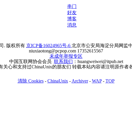
串门
好友
博客
消息
. 版权所有
京ICP备16024965号-6
北京市公安局海淀分局网监中心备案
niuxiaotong@pcpop.com 17352615567
未成年举报专区
中国互联网协会会员
联系我们
：huangweiwei@itpub.net
有关心和支持过ChinaUnix的朋友们 转载本站内容请注明原作者
清除 Cookies
-
ChinaUnix
-
Archiver
-
WAP
-
TOP