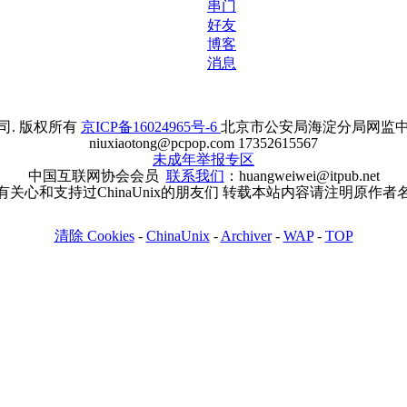
串门
好友
博客
消息
. 版权所有
京ICP备16024965号-6
北京市公安局海淀分局网监中心备案
niuxiaotong@pcpop.com 17352615567
未成年举报专区
中国互联网协会会员
联系我们
：huangweiwei@itpub.net
有关心和支持过ChinaUnix的朋友们 转载本站内容请注明原作者
清除 Cookies
-
ChinaUnix
-
Archiver
-
WAP
-
TOP