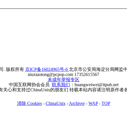
. 版权所有
京ICP备16024965号-6
北京市公安局海淀分局网监中心备案
niuxiaotong@pcpop.com 17352615567
未成年举报专区
中国互联网协会会员
联系我们
：huangweiwei@itpub.net
有关心和支持过ChinaUnix的朋友们 转载本站内容请注明原作者
清除 Cookies
-
ChinaUnix
-
Archiver
-
WAP
-
TOP