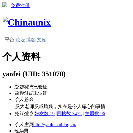
免费注册
平台
论坛
博客
文库
个人资料
yaofei
(UID: 351070)
邮箱状态
已验证
视频认证
未认证
个人签名
反大老师反成脑残，实在是令人痛心的事情
统计信息
好友数 19
|
回帖数 3475
|
主题数 96
个人主页
http://yaofei.cublog.cn/
性别
男