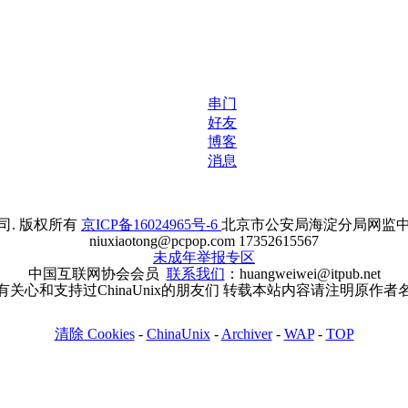
串门
好友
博客
消息
. 版权所有
京ICP备16024965号-6
北京市公安局海淀分局网监中心备案
niuxiaotong@pcpop.com 17352615567
未成年举报专区
中国互联网协会会员
联系我们
：huangweiwei@itpub.net
有关心和支持过ChinaUnix的朋友们 转载本站内容请注明原作者
清除 Cookies
-
ChinaUnix
-
Archiver
-
WAP
-
TOP