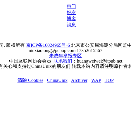
串门
好友
博客
消息
. 版权所有
京ICP备16024965号-6
北京市公安局海淀分局网监中心备案
niuxiaotong@pcpop.com 17352615567
未成年举报专区
中国互联网协会会员
联系我们
：huangweiwei@itpub.net
有关心和支持过ChinaUnix的朋友们 转载本站内容请注明原作者
清除 Cookies
-
ChinaUnix
-
Archiver
-
WAP
-
TOP