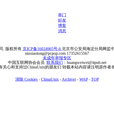
串门
好友
博客
消息
. 版权所有
京ICP备16024965号-6
北京市公安局海淀分局网监中心备案
niuxiaotong@pcpop.com 17352615567
未成年举报专区
中国互联网协会会员
联系我们
：huangweiwei@itpub.net
有关心和支持过ChinaUnix的朋友们 转载本站内容请注明原作者
清除 Cookies
-
ChinaUnix
-
Archiver
-
WAP
-
TOP