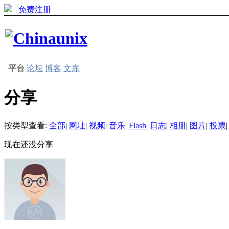
免费注册
平台
论坛
博客
文库
分享
按类型查看:
全部
|
网址
|
视频
|
音乐
|
Flash
|
日志
|
相册
|
图片
|
投票
|
现在还没分享