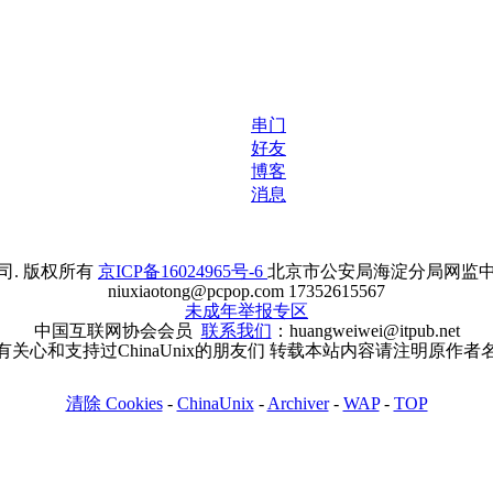
串门
好友
博客
消息
. 版权所有
京ICP备16024965号-6
北京市公安局海淀分局网监中心备案
niuxiaotong@pcpop.com 17352615567
未成年举报专区
中国互联网协会会员
联系我们
：huangweiwei@itpub.net
有关心和支持过ChinaUnix的朋友们 转载本站内容请注明原作者
清除 Cookies
-
ChinaUnix
-
Archiver
-
WAP
-
TOP