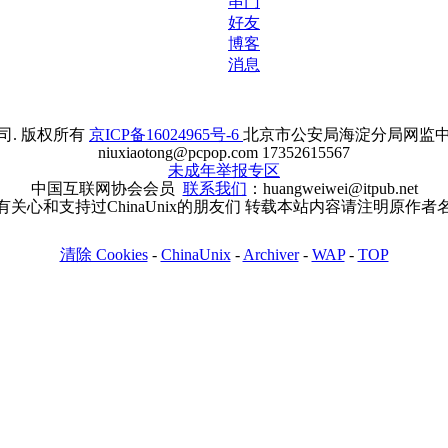
串门
好友
博客
消息
. 版权所有
京ICP备16024965号-6
北京市公安局海淀分局网监中心备案
niuxiaotong@pcpop.com 17352615567
未成年举报专区
中国互联网协会会员
联系我们
：huangweiwei@itpub.net
有关心和支持过ChinaUnix的朋友们 转载本站内容请注明原作者
清除 Cookies
-
ChinaUnix
-
Archiver
-
WAP
-
TOP