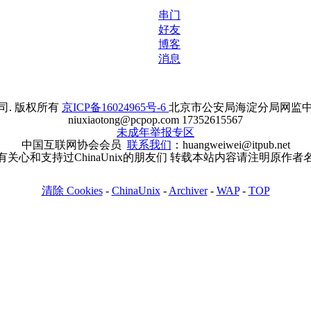
串门
好友
博客
消息
. 版权所有
京ICP备16024965号-6
北京市公安局海淀分局网监中心备案
niuxiaotong@pcpop.com 17352615567
未成年举报专区
中国互联网协会会员
联系我们
：huangweiwei@itpub.net
有关心和支持过ChinaUnix的朋友们 转载本站内容请注明原作者
清除 Cookies
-
ChinaUnix
-
Archiver
-
WAP
-
TOP