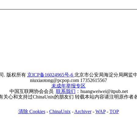
. 版权所有
京ICP备16024965号-6
北京市公安局海淀分局网监中心备案
niuxiaotong@pcpop.com 17352615567
未成年举报专区
中国互联网协会会员
联系我们
：huangweiwei@itpub.net
有关心和支持过ChinaUnix的朋友们 转载本站内容请注明原作者
清除 Cookies
-
ChinaUnix
-
Archiver
-
WAP
-
TOP