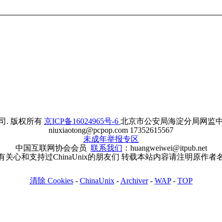
. 版权所有
京ICP备16024965号-6
北京市公安局海淀分局网监中心备案
niuxiaotong@pcpop.com 17352615567
未成年举报专区
中国互联网协会会员
联系我们
：huangweiwei@itpub.net
有关心和支持过ChinaUnix的朋友们 转载本站内容请注明原作者
清除 Cookies
-
ChinaUnix
-
Archiver
-
WAP
-
TOP