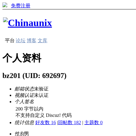
免费注册
平台
论坛
博客
文库
个人资料
bz201
(UID: 692697)
邮箱状态
未验证
视频认证
未认证
个人签名
200 字节以内
不支持自定义 Discuz! 代码
统计信息
好友数 16
|
回帖数 182
|
主题数 0
性别
男