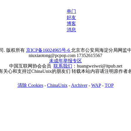
串门
好友
博客
消息
. 版权所有
京ICP备16024965号-6
北京市公安局海淀分局网监中心备案
niuxiaotong@pcpop.com 17352615567
未成年举报专区
中国互联网协会会员
联系我们
：huangweiwei@itpub.net
有关心和支持过ChinaUnix的朋友们 转载本站内容请注明原作者
清除 Cookies
-
ChinaUnix
-
Archiver
-
WAP
-
TOP