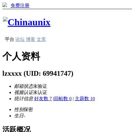
免费注册
平台
论坛
博客
文库
个人资料
lzxxxx
(UID: 69941747)
邮箱状态
未验证
视频认证
未认证
统计信息
好友数 7
|
回帖数 0
|
主题数 10
性别
保密
生日
-
活跃概况