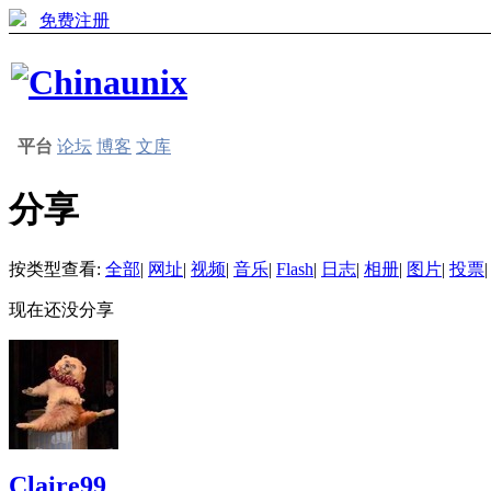
免费注册
平台
论坛
博客
文库
分享
按类型查看:
全部
|
网址
|
视频
|
音乐
|
Flash
|
日志
|
相册
|
图片
|
投票
|
现在还没分享
Claire99