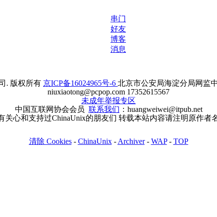
串门
好友
博客
消息
. 版权所有
京ICP备16024965号-6
北京市公安局海淀分局网监中心备案
niuxiaotong@pcpop.com 17352615567
未成年举报专区
中国互联网协会会员
联系我们
：huangweiwei@itpub.net
有关心和支持过ChinaUnix的朋友们 转载本站内容请注明原作者
清除 Cookies
-
ChinaUnix
-
Archiver
-
WAP
-
TOP