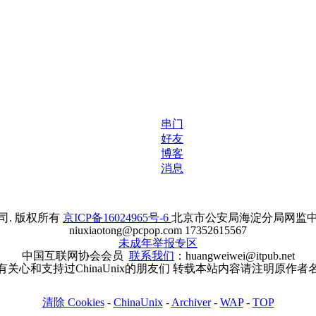
串门
好友
博客
消息
. 版权所有
京ICP备16024965号-6
北京市公安局海淀分局网监中心备案
niuxiaotong@pcpop.com 17352615567
未成年举报专区
中国互联网协会会员
联系我们
：huangweiwei@itpub.net
有关心和支持过ChinaUnix的朋友们 转载本站内容请注明原作者
清除 Cookies
-
ChinaUnix
-
Archiver
-
WAP
-
TOP