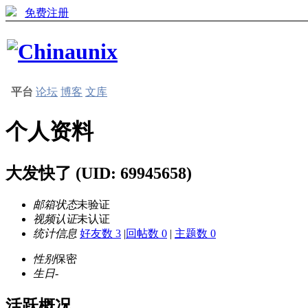
免费注册
平台
论坛
博客
文库
个人资料
大发快了
(UID: 69945658)
邮箱状态
未验证
视频认证
未认证
统计信息
好友数 3
|
回帖数 0
|
主题数 0
性别
保密
生日
-
活跃概况