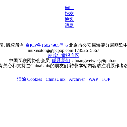
串门
好友
博客
消息
. 版权所有
京ICP备16024965号-6
北京市公安局海淀分局网监中心备案
niuxiaotong@pcpop.com 17352615567
未成年举报专区
中国互联网协会会员
联系我们
：huangweiwei@itpub.net
有关心和支持过ChinaUnix的朋友们 转载本站内容请注明原作者
清除 Cookies
-
ChinaUnix
-
Archiver
-
WAP
-
TOP