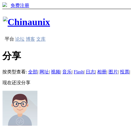
免费注册
平台
论坛
博客
文库
分享
按类型查看:
全部
|
网址
|
视频
|
音乐
|
Flash
|
日志
|
相册
|
图片
|
投票
|
现在还没分享