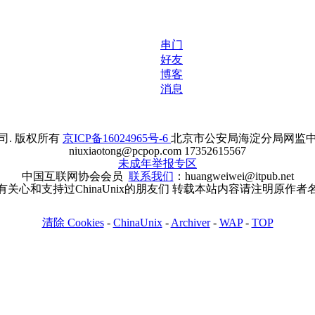
串门
好友
博客
消息
. 版权所有
京ICP备16024965号-6
北京市公安局海淀分局网监中心备案
niuxiaotong@pcpop.com 17352615567
未成年举报专区
中国互联网协会会员
联系我们
：huangweiwei@itpub.net
有关心和支持过ChinaUnix的朋友们 转载本站内容请注明原作者
清除 Cookies
-
ChinaUnix
-
Archiver
-
WAP
-
TOP