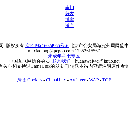
串门
好友
博客
消息
. 版权所有
京ICP备16024965号-6
北京市公安局海淀分局网监中心备案
niuxiaotong@pcpop.com 17352615567
未成年举报专区
中国互联网协会会员
联系我们
：huangweiwei@itpub.net
有关心和支持过ChinaUnix的朋友们 转载本站内容请注明原作者
清除 Cookies
-
ChinaUnix
-
Archiver
-
WAP
-
TOP