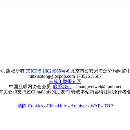
. 版权所有
京ICP备16024965号-6
北京市公安局海淀分局网监中心备案
niuxiaotong@pcpop.com 17352615567
未成年举报专区
中国互联网协会会员
联系我们
：huangweiwei@itpub.net
有关心和支持过ChinaUnix的朋友们 转载本站内容请注明原作者
清除 Cookies
-
ChinaUnix
-
Archiver
-
WAP
-
TOP