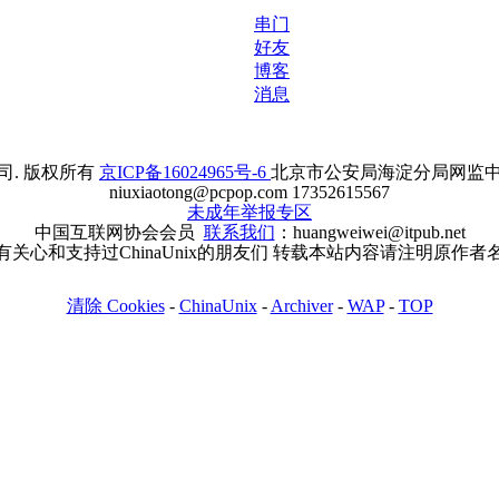
串门
好友
博客
消息
. 版权所有
京ICP备16024965号-6
北京市公安局海淀分局网监中心备案
niuxiaotong@pcpop.com 17352615567
未成年举报专区
中国互联网协会会员
联系我们
：huangweiwei@itpub.net
有关心和支持过ChinaUnix的朋友们 转载本站内容请注明原作者
清除 Cookies
-
ChinaUnix
-
Archiver
-
WAP
-
TOP